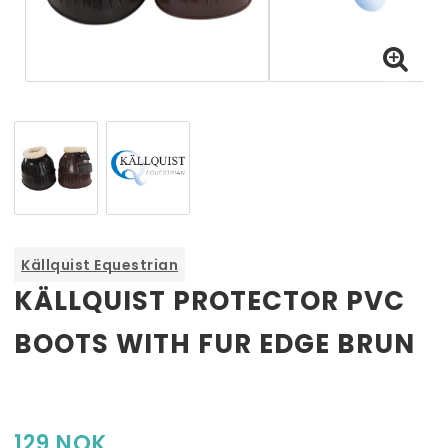
Källquist Equestrian
KÄLLQUIST PROTECTOR PVC
BOOTS WITH FUR EDGE BRUN
Globus Sport Bandasje Selvklebende Vet Quick Rip
2,5 cm
129 NOK