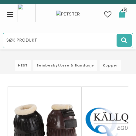
0
Toggle
navigation
HEST
Beinbeskyttere & Bandasje
Kopper
×
Kanskje liker du også...
- 32%