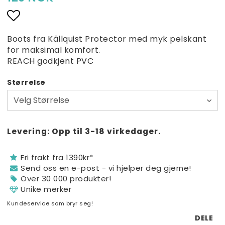
15 NOK
10,13 NOK
Add to list of favorites
12 NOK
Boots fra Källquist Protector med myk pelskant
8,10 NOK
for maksimal komfort.
REACH godkjent PVC
€1,10
Størrelse
€0,74
€0,88
€0,59
Levering:
Opp til 3-18 virkedager.
Fri frakt fra 1390kr*
Send oss ​​en e-post - vi hjelper deg gjerne!
Over 30 000 produkter!
Unike merker
Kundeservice som bryr seg!
DELE