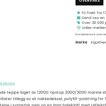
OVERVÅKE
Fri frakt fra 
Send oss ​​en
Over 30 000 
Unike merker
Kundeservice som br
Merke
Equith
00526056
de teppe laget av 1200D ripstop 3000/3000 marine st
illater tillegg av et nakkedeksel, polyfill-polstring for 
se i syntetisk pels og en lang haleklaff med refleksbå