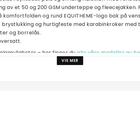
ing av et 50 og 200 GSM underteppe og fleecejakken. F
 komfortfolden og rund EQUITHEME-logo bak på venstr
r brystlukking og hurtigfeste med karabinkroker med t
ter og borrelås.
versatt.
valgmuligheter – her finner du 
alle våre modeller av h
Quick Rip 2,5 cm
VIS MER