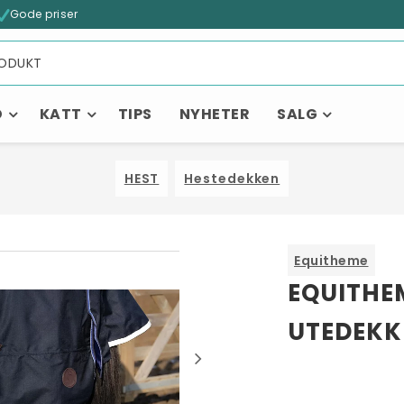
Gode priser
D
KATT
TIPS
NYHETER
SALG
HEST
Hestedekken
Equitheme
Kanskje liker du også...
EQUITHEM
UTEDEKK