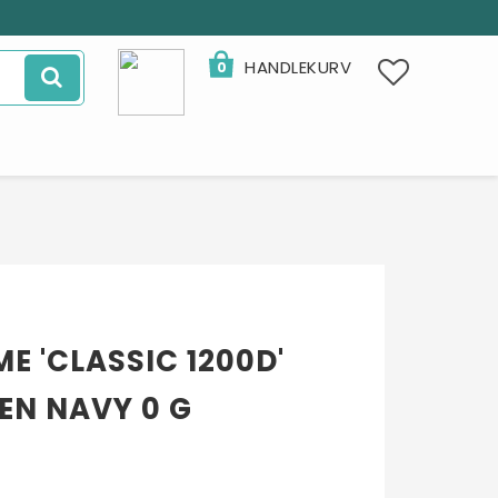
HANDLEKURV
0
E 'CLASSIC 1200D'
EN NAVY 0 G
- 32%