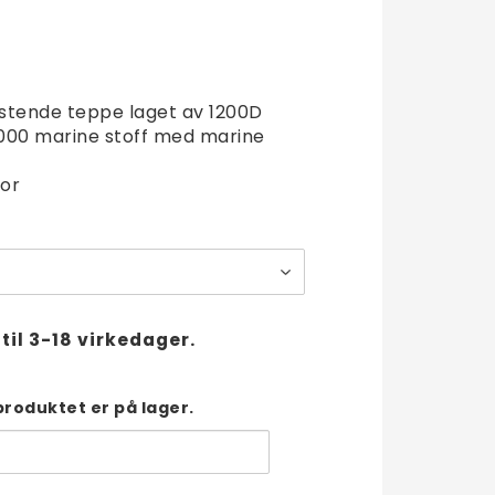
t of favorites
stende teppe laget av 1200D
000 marine stoff med marine
or
til 3-18 virkedager.
produktet er på lager.