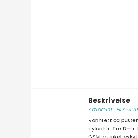
Beskrivelse
Artikkelnr.: EKK-4
Vanntett og pusten
nylonfôr. Tre D-er t
GSM, mankebeskyttel