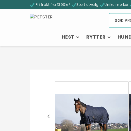
Fri frakt fra 1390kr*
Stort utvalg
Unike merker
HEST
RYTTER
HUN
- 32%