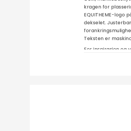
kragen for plasser
EQUITHEME-logo på
dekselet. Justerba
forankringsmulighe
Teksten er maskino
For inspirasjon og 
Globus Sport Bandasje Selvklebende Vet 
15 NOK
10,13 NOK
12 NOK
8,10 NOK
€1,10
€0,74
€0,88