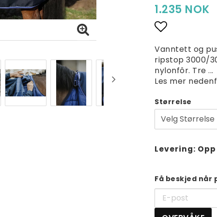
1.235 NOK
Add to lis
Vanntett og pu
ripstop 3000/3
nylonfôr. Tre ...
Les mer nedenf
Størrelse
Levering:
Opp 
Få beskjed når 