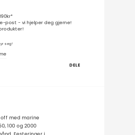
1390kr*
 e-post - vi hjelper deg gjerne!
produkter!
yr seg!
eme
DELE
off med marine 
50, 100 og 2000 
nd. Festeringer i 