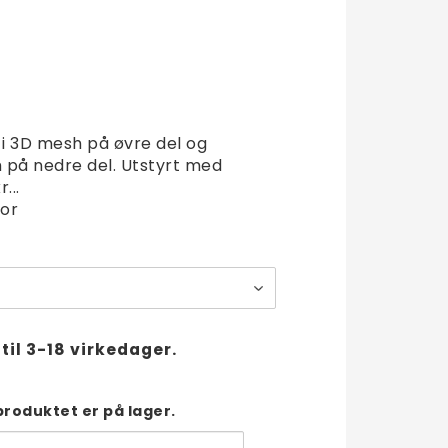
t of favorites
 i 3D mesh på øvre del og
 på nedre del. Utstyrt med
...
or
til 3-18 virkedager.
produktet er på lager.