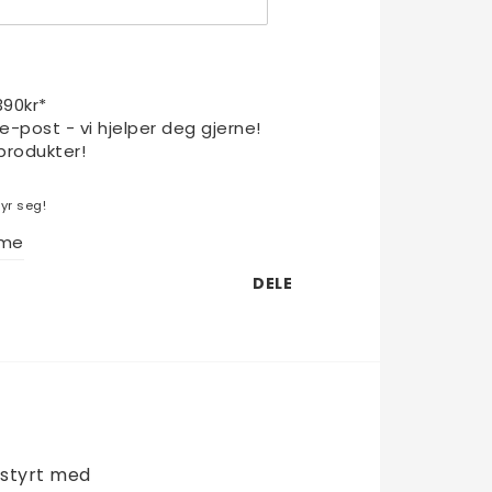
1390kr*
 e-post - vi hjelper deg gjerne!
produkter!
yr seg!
eme
DELE
styrt med 