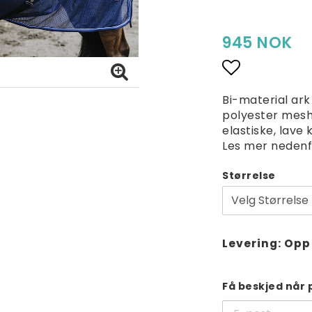
945 NOK
Add to lis
Bi-material ark
polyester mesh
elastiske, lave kr
Les mer nedenf
Størrelse
Levering:
Opp 
Få beskjed når 