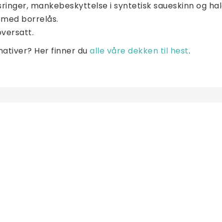
ssringer, mankebeskyttelse i syntetisk saueskinn og ha
med borrelås. 
versatt.
rnativer? Her finner du 
alle våre dekken til hest
.