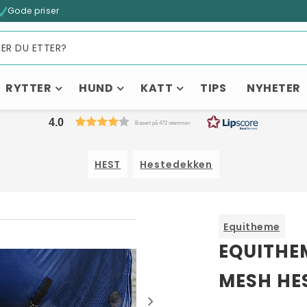
Gode priser
RYTTER
HUND
KATT
TIPS
NYHETER
4.0
Basert på 472 stemmer
HEST
Hestedekken
Equitheme
EQUITHEM
MESH HE