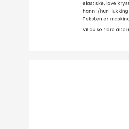
elastiske, lave kry
hann-/hun-lukking 
Teksten er maskino
Vil du se flere alte