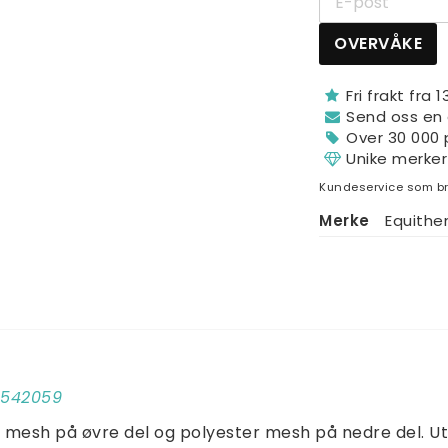
OVERVÅKE
Fri frakt fra 
Send oss ​​en
Over 30 000 
Unike merker
Kundeservice som br
Merke
Equith
00542059
D mesh på øvre del og polyester mesh på nedre del. Ut