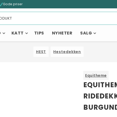
Gode priser
D
KATT
TIPS
NYHETER
SALG
HEST
Hestedekken
Equitheme
EQUITHE
RIDEDEKK
BURGUN