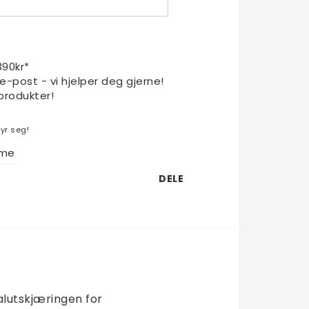
1390kr*
 e-post - vi hjelper deg gjerne!
produkter!
yr seg!
eme
DELE
lutskjæringen for 