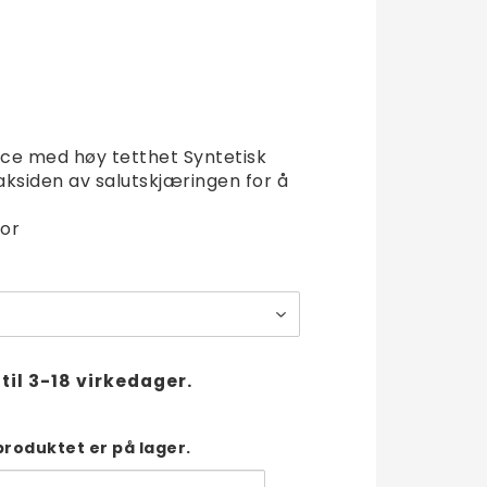
t of favorites
ece med høy tetthet Syntetisk
ksiden av salutskjæringen for å
or
til 3-18 virkedager.
produktet er på lager.