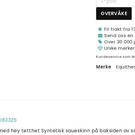
OVERVÅKE
Fri frakt fra 
Send oss ​​en
Over 30 000 
Unike merker
Kundeservice som br
Merke
Equith
0183325
med høy tetthet Syntetisk saueskinn på baksiden av sa