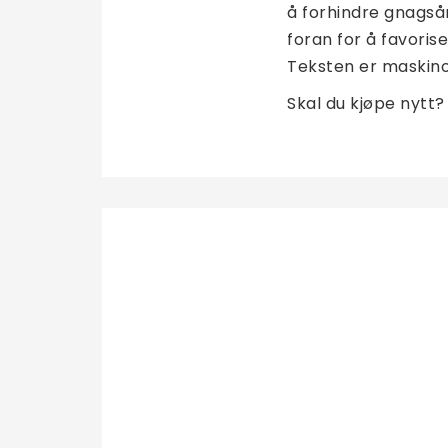
å forhindre gnagså
foran for å favori
Teksten er maskino
Skal du kjøpe nytt? 