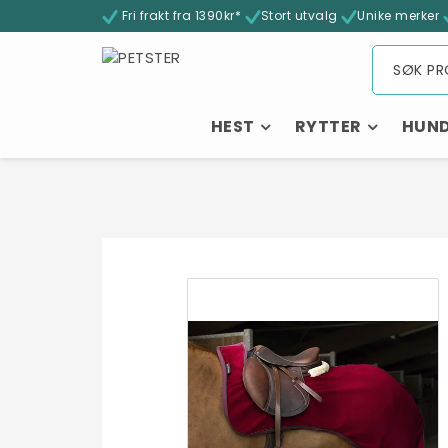
Fri frakt fra 1390kr*
Stort utvalg
Unike merker
HEST
RYTTER
HUN