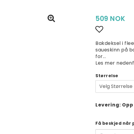
509 NOK
Add to lis
Bakdeksel i fle
saueskinn på ba
for...
Les mer nedenf
Størrelse
Levering:
Opp 
Få beskjed når 