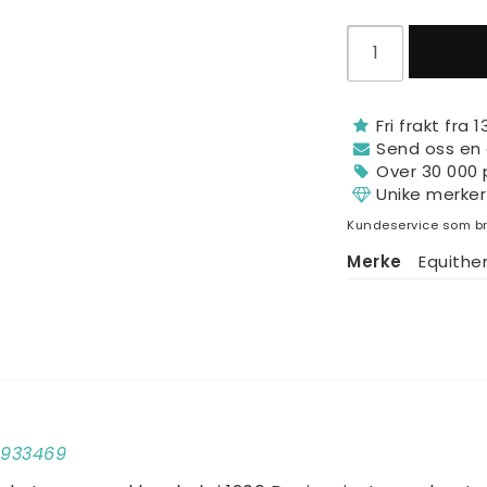
Fri frakt fra 
Send oss ​​en
Over 30 000 
Unike merker
Kundeservice som br
Merke
Equith
00933469