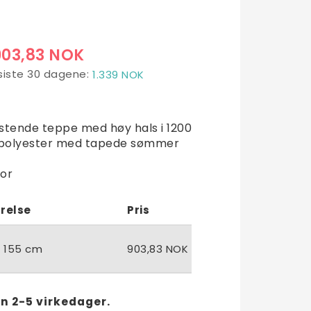
903,83 NOK
 siste 30 dagene
1.339 NOK
t of favorites
stende teppe med høy hals i 1200
 polyester med tapede sømmer
or
rrelse
Pris
- 155 cm
903,83 NOK
n 2-5 virkedager.