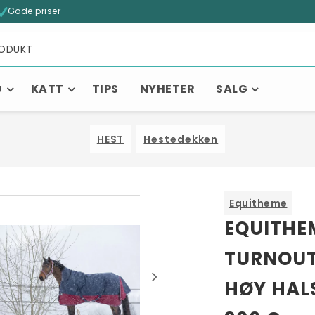
Gode priser
D
KATT
TIPS
NYHETER
SALG
HEST
Hestedekken
Equitheme
EQUITHEM
TURNOUT
HØY HAL