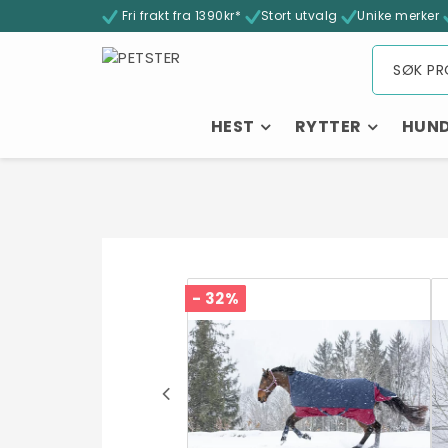
Fri frakt fra 1390kr*
Stort utvalg
Unike merker
HEST
RYTTER
HUN
- 32%