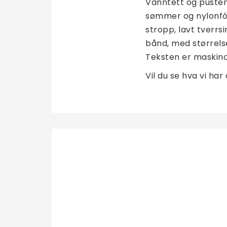
Vanntett og pusten
sømmer og nylonfôr
stropp, lavt tverrs
bånd, med størrels
Teksten er maskino
Vil du se hva vi har 