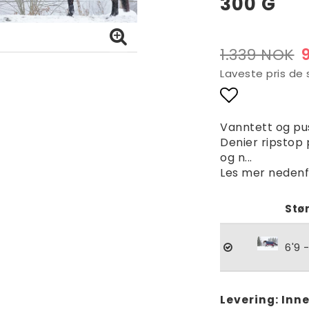
300 G
1.339 NOK
Laveste pris de
Add to lis
Vanntett og pu
Denier ripstop
og n...
Les mer nedenf
Stø
6'9 
Levering:
Inne