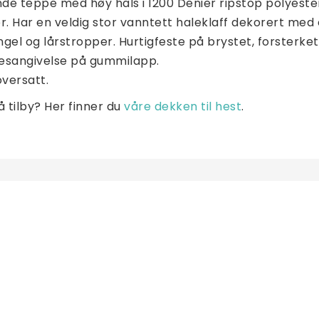
de teppe med høy hals i 1200 Denier ripstop polyeste
. Har en veldig stor vanntett haleklaff dekorert med 
ingel og lårstropper. Hurtigfeste på brystet, forsterke
esangivelse på gummilapp. 
versatt.
å tilby? Her finner du 
våre dekken til hest
.