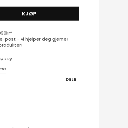
KJØP
1390kr*
 e-post - vi hjelper deg gjerne!
produkter!
yr seg!
eme
DELE