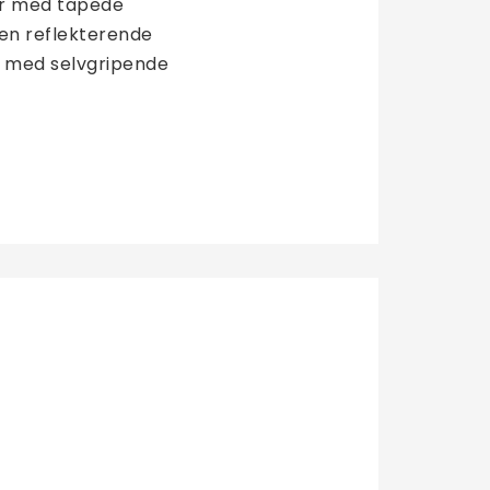
r med tapede 
en reflekterende 
t med selvgripende 