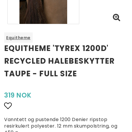
Equitheme
EQUITHEME 'TYREX 1200D'
RECYCLED HALEBESKYTTER
TAUPE - FULL SIZE
319 NOK
Add to list of favorites
Vanntett og pustende 1200 Denier ripstop
resirkulert polyester. 12 mm skumpolstring, og