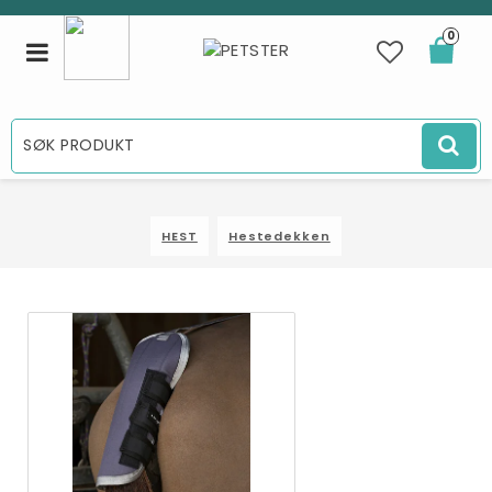
0
Toggle
navigation
HEST
Hestedekken