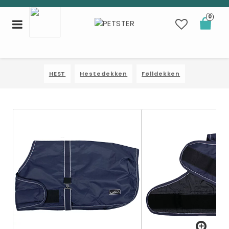
0
Toggle
navigation
HEST
Hestedekken
Følldekken