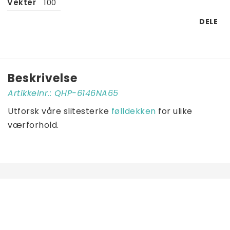
Vekter
100
DELE
Beskrivelse
Artikkelnr.: QHP-6146NA65
Utforsk våre slitesterke 
følldekken
 for ulike 
værforhold.