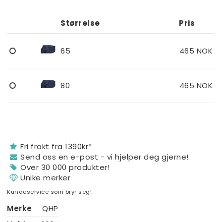
Add to list of favorites
Størrelse
Pris
65
465 NOK
80
465 NOK
Fri frakt fra 1390kr*
Send oss ​​en e-post - vi hjelper deg gjerne!
Over 30 000 produkter!
Unike merker
Kundeservice som bryr seg!
Merke
QHP