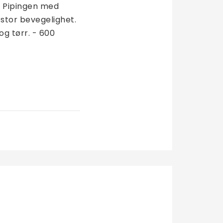
 Pipingen med 
 stor bevegelighet. 
g tørr. - 600 
underteppe)