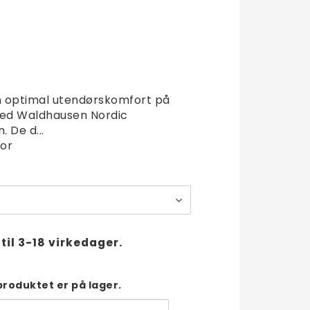
t of favorites
in optimal utendørskomfort på
med Waldhausen Nordic
 De d...
or
til 3-18 virkedager.
produktet er på lager.