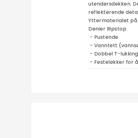
utendørsdekken. De
reflekterende detalj
Yttermaterialet på 
Denier Ripstop
 - Pustende
 - Vanntett (vann
 - Dobbel T-lukkin
 - Festeløkker for 
 - Kompatibel med 
 - Gusset
 - Crossover strop
 - Haleklaff
 - Binding med refl
 - Med praktisk W
 - Med Stay-Clean 
Teksten er maskino