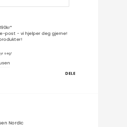
1390kr*
 e-post - vi hjelper deg gjerne!
produkter!
yr seg!
usen
DELE
en Nordic 