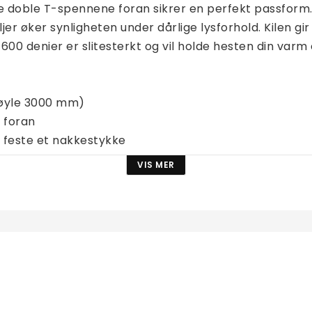
 doble T-spennene foran sikrer en perfekt passform.
er øker synligheten under dårlige lysforhold. Kilen gir
600 denier er slitesterkt og vil holde hesten din varm o
søyle 3000 mm)
g foran
å feste et nakkestykke
Clip-In teppesystemet (hull og ringer for å feste et 
VIS MER
per
eksdetaljer for god synlighet
aldhausen teppepose
innlegg 
versatt.