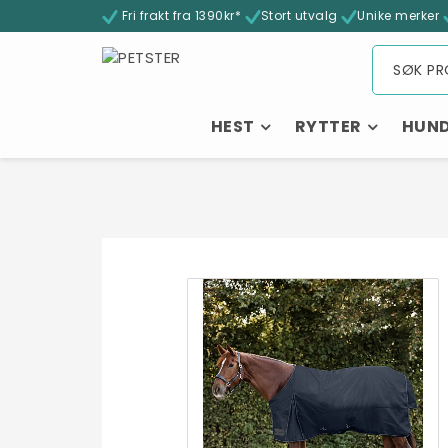
Fri frakt fra 1390kr*
Stort utvalg
Unike merker
HEST
RYTTER
HUN