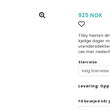
925 NOK
Add to lis
Tilby hesten d
kjølige dager 
utendørsdekken.
Les mer nedenf
Størrelse
Levering:
Opp 
Få beskjed når 