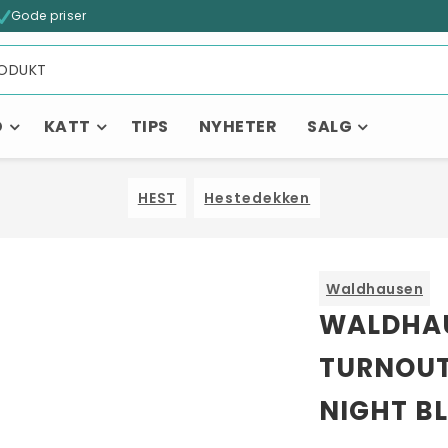
Gode priser
D
KATT
TIPS
NYHETER
SALG
HEST
Hestedekken
Waldhausen
WALDHAU
TURNOUT
NIGHT B