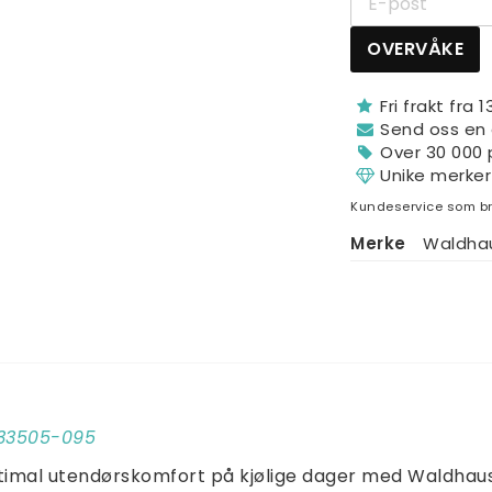
OVERVÅKE
Fri frakt fra 
Send oss ​​en
Over 30 000 
Unike merker
Kundeservice som br
Merke
Waldha
033505-095
ptimal utendørskomfort på kjølige dager med Waldhaus