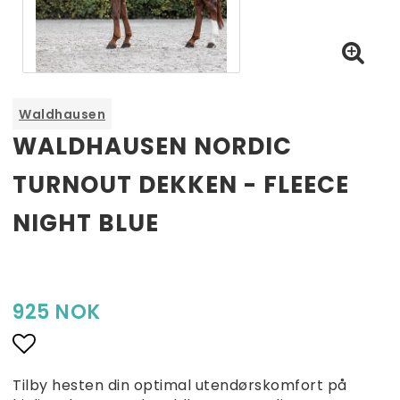
Waldhausen
WALDHAUSEN NORDIC
TURNOUT DEKKEN - FLEECE
NIGHT BLUE
925 NOK
QHP Liberty Taugrime Set med Tøyler og Halsring -
Koboltblå
Add to list of favorites
Tilby hesten din optimal utendørskomfort på