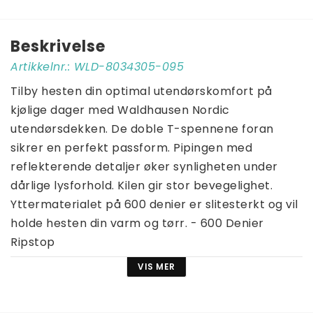
Beskrivelse
Artikkelnr.: WLD-8034305-095
Tilby hesten din optimal utendørskomfort på 
kjølige dager med Waldhausen Nordic 
utendørsdekken. De doble T-spennene foran 
sikrer en perfekt passform. Pipingen med 
reflekterende detaljer øker synligheten under 
dårlige lysforhold. Kilen gir stor bevegelighet. 
Yttermaterialet på 600 denier er slitesterkt og vil 
holde hesten din varm og tørr. - 600 Denier 
Ripstop
- Pustende
VIS MER
- Vanntett (vannsøyle 3000 mm)
- Dobbel T-lukking foran