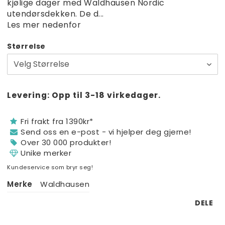
kjølige dager med Waldhausen Nordic
349 NOK
utendørsdekken. De d...
235,58 NOK
Les mer nedenfor
279,20 NOK
Størrelse
188,46 NOK
€28,80
€19,44
Levering:
Opp til 3-18 virkedager.
€23,04
€15,55
Fri frakt fra 1390kr*
Send oss ​​en e-post - vi hjelper deg gjerne!
Over 30 000 produkter!
Unike merker
Kundeservice som bryr seg!
Merke
Waldhausen
DELE