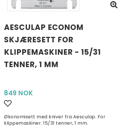
AESCULAP ECONOM
SKJÆRESETT FOR
KLIPPEMASKINER - 15/31
TENNER, 1 MM
849 NOK
Add to list of favorites
Økonomisett med kniver fra Aesculap. For
klippemaskiner. 15/31 tenner, 1 mm.