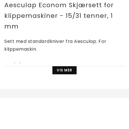
Aesculap Econom Skjærsett for 
klippemaskiner - 15/31 tenner, 1 
mm
Sett med standardkniver fra Aesculap. For 
klippemaskin.
Funksjoner: 
VIS MER
Svært lang levetid takket være slitesterkt 
karbonstål
Skjæreflatene kan etterslipes mange ganger
Motstandsdyktig overflatebelegg
Optimal hardhet takket være 
vakuumherdingsprosess
Produsert på CNC-maskiner, noe som sikrer 
gjennomgående høy kvalitet