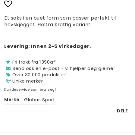
60,80 NOK
41,04 NOK
Add to list of favorites
Et saks i en buet form som passer perfekt til
hovskjegget. Ekstra kraftig variant.
€5,70
€3,85
€4,56
Levering:
Innen 2-5 virkedager.
€3,08
Fri frakt fra 1390kr*
Send oss ​​en e-post - vi hjelper deg gjerne!
Over 30 000 produkter!
Unike merker
Kundeservice som bryr seg!
Merke
Globus Sport
DELE