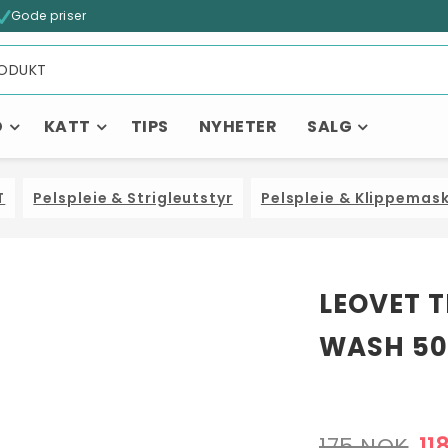
Gode priser
D
KATT
TIPS
NYHETER
SALG
T
Pelspleie & Strigleutstyr
Pelspleie & Klippemask
LEOVET T
Kanskje liker du også...
WASH 500
175 NOK
11