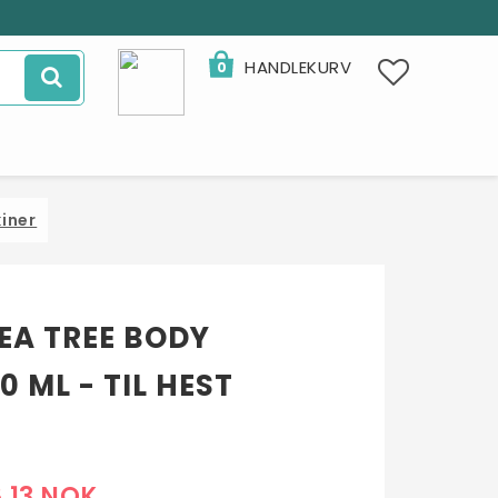
HANDLEKURV
0
iner
EA TREE BODY
 ML - TIL HEST
- 32%
8,13 NOK