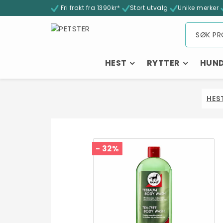
Fri frakt fra 1390kr*
Stort utvalg
Unike merker
HEST
RYTTER
HUN
HES
- 32%
- 32%