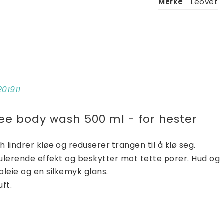
Merke
Leovet
201911
ree body wash 500 ml - for hester
lindrer kløe og reduserer trangen til å klø seg.
ulerende effekt og beskytter mot tette porer. Hud og 
leie og en silkemyk glans.
ft.