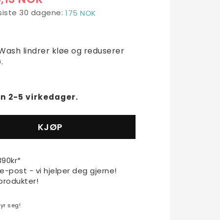
 siste 30 dagene
175 NOK
t of favorites
Wash lindrer kløe og reduserer
.
n 2-5 virkedager.
KJØP
1390kr*
 e-post - vi hjelper deg gjerne!
produkter!
yr seg!