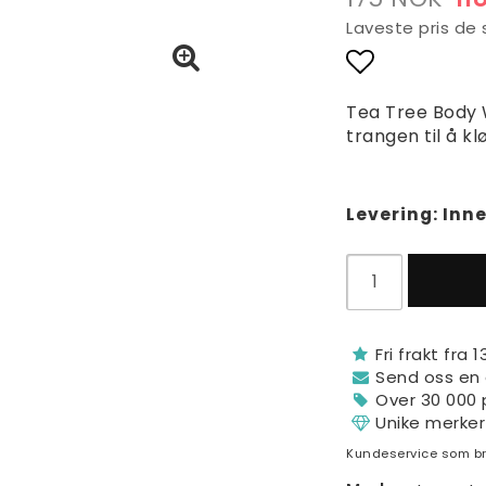
Laveste pris de
Add to lis
Tea Tree Body 
trangen til å klø
Levering:
Inne
Fri frakt fra 
Send oss ​​en
Over 30 000 
Unike merker
Kundeservice som br