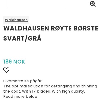
Waldhausen
WALDHAUSEN RØYTE BØRSTE
SVART/GRÅ
189 NOK
Eskadron Boots Neopren med Syntetisk Lær - Svart
Add to list of favorites
Oversettelse pågår
The optimal solution for detangling and thinning
the coat. With 17 blades. With high quality...
Read more below
649 NOK
438,08 NOK