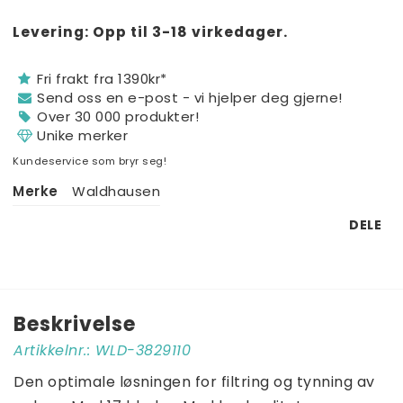
519,20 NOK
Levering:
Opp til 3-18 virkedager.
350,46 NOK
Fri frakt fra 1390kr*
€50,60
Send oss ​​en e-post - vi hjelper deg gjerne!
€34,16
Over 30 000 produkter!
€40,48
Unike merker
€27,33
Kundeservice som bryr seg!
Merke
Waldhausen
DELE
Beskrivelse
Artikkelnr.: WLD-3829110
Den optimale løsningen for filtring og tynning av 