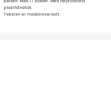
pelsen. Med 17 blader. Med høykvalitets 
plasthåndtak.
Teksten er maskinoversatt.