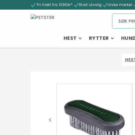
Fri frakt fra 1390kr*
Stort utvalg
Unike merker
HEST
RYTTER
HUN
HES
- 32%