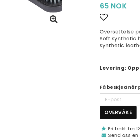
65 NOK
Add to lis
Oversettelse p
Soft synthetic b
synthetic leath
Levering:
Opp 
Få beskjed når 
OVERVÅKE
Fri frakt fra 
Send oss ​​en