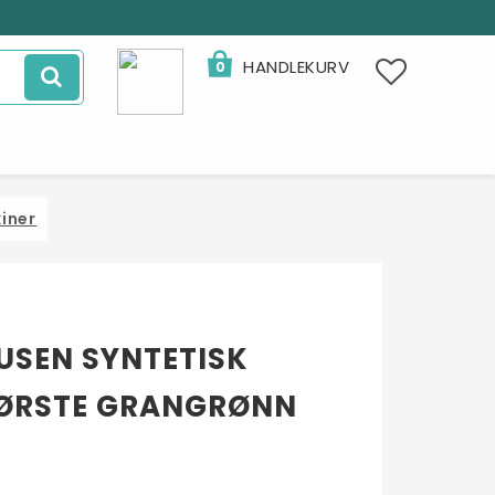
HANDLEKURV
0
iner
SEN SYNTETISK
ØRSTE GRANGRØNN
- 32%