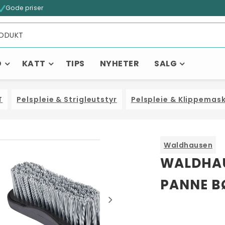
Gode priser
D
KATT
TIPS
NYHETER
SALG
T
Pelspleie & Strigleutstyr
Pelspleie & Klippemask
Waldhausen
Kanskje liker du også...
WALDHAU
PANNE B