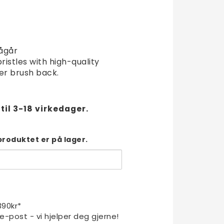
t of favorites
ågår
ristles with high-quality
er brush back.
til 3-18 virkedager.
produktet er på lager.
1390kr*
 e-post - vi hjelper deg gjerne!