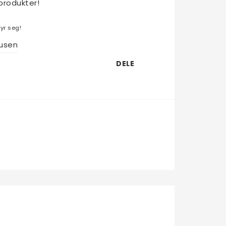
produkter!
yr seg!
usen
DELE