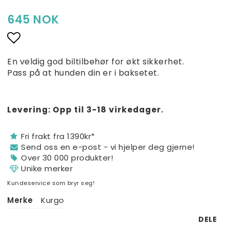
129 NOK
645 NOK
87,08 NOK
103,20 NOK
69,66 NOK
Add to list of favorites
En veldig god biltilbehør for økt sikkerhet.
€10,30
Pass på at hunden din er i baksetet.
€6,95
€8,24
Levering:
Opp til 3-18 virkedager.
€5,56
Fri frakt fra 1390kr*
Send oss ​​en e-post - vi hjelper deg gjerne!
Over 30 000 produkter!
Unike merker
Kundeservice som bryr seg!
Merke
Kurgo
DELE