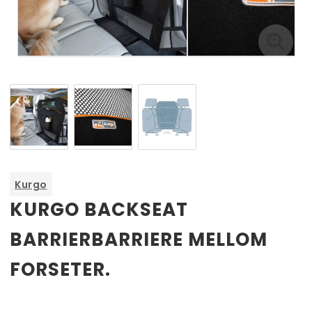
Kurgo
KURGO BACKSEAT
BARRIERBARRIERE MELLOM
Horseware Elastisk halestropp - Flere størrelser
FORSETER.