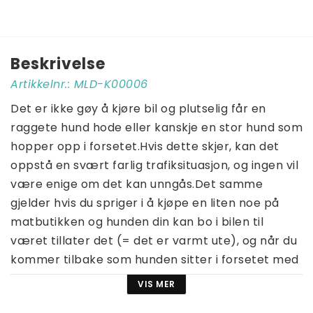
Beskrivelse
Artikkelnr.: MLD-K00006
Det er ikke gøy å kjøre bil og plutselig får en 
raggete hund hode eller kanskje en stor hund som 
hopper opp i forsetet.Hvis dette skjer, kan det 
oppstå en svært farlig trafiksituasjon, og ingen vil 
være enige om det kan unngås.Det samme 
gjelder hvis du spriger i å kjøpe en liten noe på 
matbutikken og hunden din kan bo i bilen til 
været tillater det (= det er varmt ute), og når du 
kommer tilbake som hunden sitter i forsetet med 
labbene på rattet.Med denne beskyttelsen har 
VIS MER
du en myk vegg mellom deg og hunden din som 