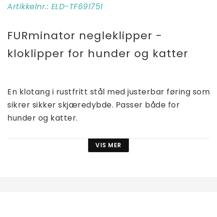
Artikkelnr.: ELD-TF691751
FURminator negleklipper - 
kloklipper for hunder og katter
En klotang i rustfritt stål med justerbar føring som 
sikrer sikker skjæredybde. Passer både for 
hunder og katter.
Det er viktig å ta vare på dyrenes klør. Ideelt sett 
VIS MER
bør de kuttes hver 3-4 uke. Ukuttede og for lange 
klør kan føre til helseproblemer hos dyret.
Kjennetegn: