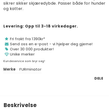
sikrer sikker skjæredybde. Passer både for hunder
349 NOK
og katter.
235,58 NOK
279,20 NOK
188,46 NOK
Levering:
Opp til 3-18 virkedager.
€25,40
Fri frakt fra 1390kr*
€17,15
Send oss ​​en e-post - vi hjelper deg gjerne!
€20,32
Over 30 000 produkter!
€13,72
Unike merker
Kundeservice som bryr seg!
Merke
FURminator
DELE
Beskrivelse