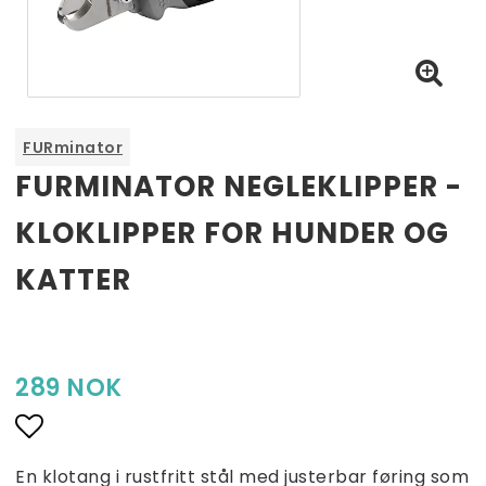
FURminator
FURMINATOR NEGLEKLIPPER -
KLOKLIPPER FOR HUNDER OG
KATTER
289 NOK
Petster Vaskepose Large & X-Large
Add to list of favorites
En klotang i rustfritt stål med justerbar føring som